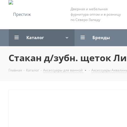
Дверная и мебельная
фурнитура оптом и в розницу
по Северо-Западу
Каталог
Бренды
Стакан д/зубн. щеток Ли
Главная
-
Каталог
-
Аксессуары для ванной
-
Аксессуары Аквалин