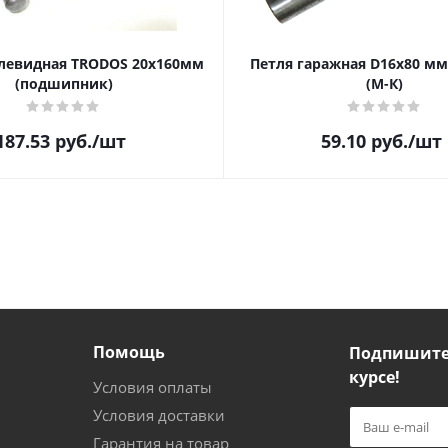
левидная TRODOS 20х160мм
Петля гаражная D16х80 мм
(подшипник)
(М-К)
187.53
руб.
/шт
59.10
руб.
/шт
Помощь
Подпишитес
курсе!
Условия оплаты
Условия доставки
Гарантия на товар