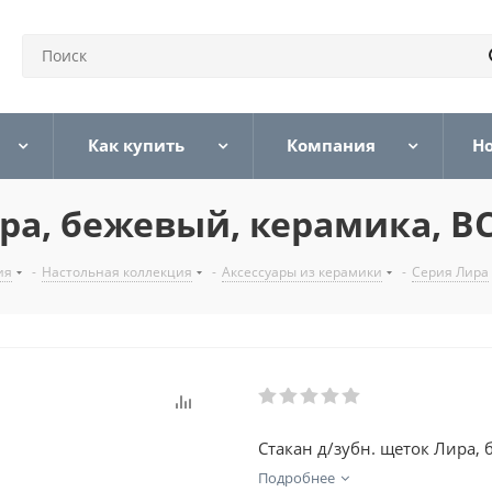
Как купить
Компания
Н
ра, бежевый, керамика, B
ия
-
Настольная коллекция
-
Аксессуары из керамики
-
Серия Лира
Стакан д/зубн. щеток Лира,
Подробнее