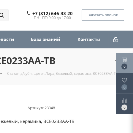
+7 (812) 646-33-20
Заказать звонок
ПН - ПТ: 9:00 до 17:00
овости
База знаний
Контакты
CE0233AA-TB
0
-
Стакан д/зубн. щеток Лира, бежевый, керамика, BCE0233AA-TB
0
0
Артикул:
23348
 бежевый, керамика, BCE0233AA-TB