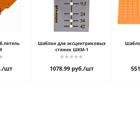
б.петель
Шаблон для эксцентриковых
Шабло
М
стяжек ШКМ-1
.
/шт
1078.99
руб.
/шт
551