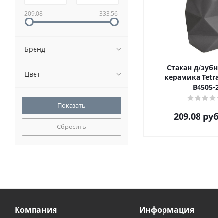
209.08
333.56
Бренд
Стакан д/зубн
Цвет
керамика Tetr
B4505-
209.08
руб
Сбросить
Компания
Информация