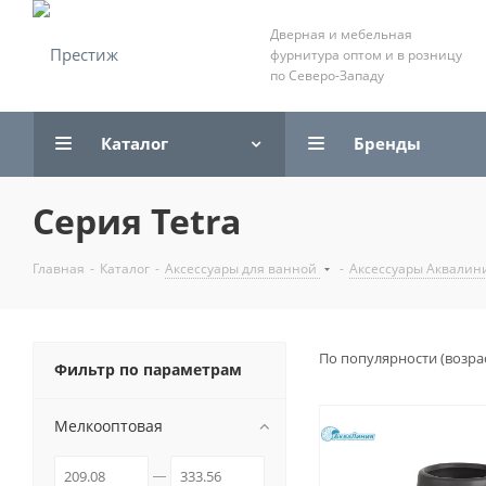
Дверная и мебельная
фурнитура оптом и в розницу
по Северо-Западу
Каталог
Бренды
Серия Tetra
Главная
-
Каталог
-
Аксессуары для ванной
-
Аксессуары Аквалин
По популярности (возра
Фильтр по параметрам
Мелкооптовая