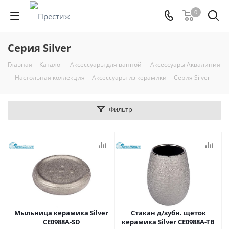
0
Серия Silver
Главная
-
Каталог
-
Аксессуары для ванной
-
Аксессуары Аквалиния
-
Настольная коллекция
-
Аксессуары из керамики
-
Серия Silver
Фильтр
Мыльница керамика Silver
Стакан д/зубн. щеток
CE0988A-SD
керамика Silver CE0988A-TB