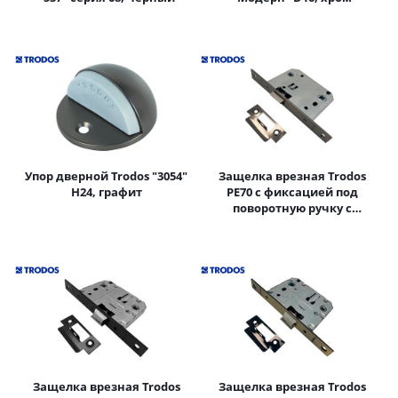
Упор дверной Trodos "3054"
Защелка врезная Trodos
Н24, графит
PE70 с фиксацией под
поворотную ручку с
прямоугольной
планкой,металл,ч/никель
Защелка врезная Trodos
Защелка врезная Trodos