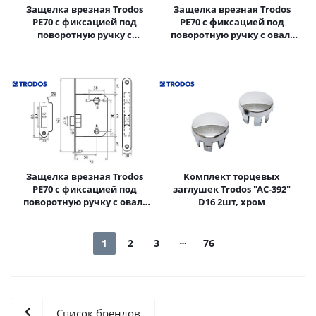
Защелка врезная Trodos
Защелка врезная Trodos
PE70 с фиксацией под
PE70 с фиксацией под
поворотную ручку с
поворотную ручку с овал.
прямоугольной планкой,
планкой, металл, белый
металл, хром
Защелка врезная Trodos
Комплект торцевых
PE70 с фиксацией под
заглушек Trodos "АС-392"
поворотную ручку с овал.
D16 2шт, хром
планкой, металл, черный
1
2
3
76
Список брендов