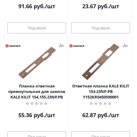
91.66
руб.
/шт
23.67
руб.
/шт
Под заказ
Под заказ
Планка ответная
Ответная планка KALE KILIT
прямоугольная для замков
153-23NP-PB
KALE KILIT 154,155,23NP,PB
Y152KR0450590001
55.36
руб.
/шт
62.87
руб.
/шт
Под заказ
Под заказ