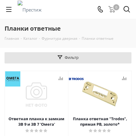
0
Планки ответные
Главная
-
Каталог
-
Фурнитура дверная
-
Планки ответные
Фильтр
Ответная планка к замкам
Планка ответная "Trodos",
ЗВ 9 и ЗВ 7 'Омега'
прямая PB, золото*