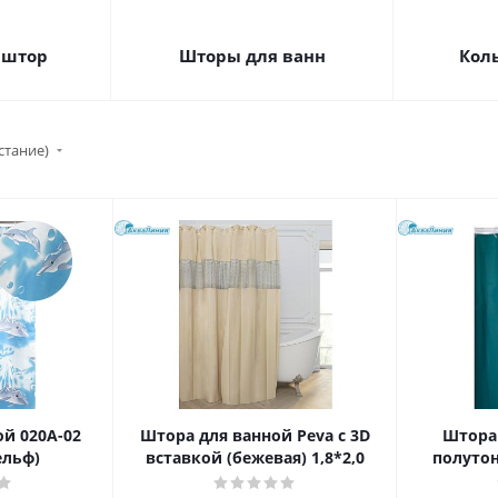
 штор
Шторы для ванн
Кол
стание)
й 020А-02
Штора для ванной Peva с 3D
Штора 
ельф)
вставкой (бежевая) 1,8*2,0
полутон