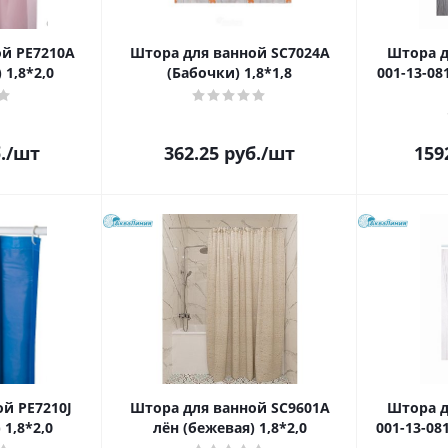
й PE7210A
Штора для ванной SC7024A
Штора д
 1,8*2,0
(Бабочки) 1,8*1,8
001-13-081
.
/шт
362.25
руб.
/шт
159
й PE7210J
Штора для ванной SC9601A
Штора д
 1,8*2,0
лён (бежевая) 1,8*2,0
001-13-081