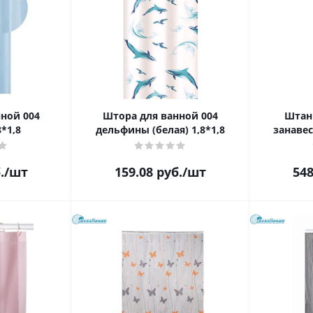
ной 004
Штора для ванной 004
Штан
8*1,8
дельфины (белая) 1,8*1,8
занавес
.
/шт
159.08
руб.
/шт
548