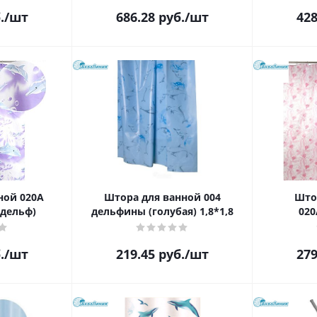
.
/шт
686.28
руб.
/шт
428
ной 020А
Штора для ванной 004
Што
дельф)
дельфины (голубая) 1,8*1,8
020
.
/шт
219.45
руб.
/шт
279