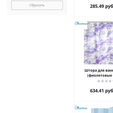
Сбросить
285.49
руб
Штора для ван
(фиолетовые 
634.41
руб