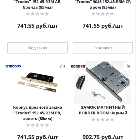
"Trodos" 152.45-R3M AB,
"Trodos" 9045 152.45-R3M CP,
бронза (85мм)
хром (85мм)
741.55
руб.
/шт
741.55
руб.
/шт
Под заказ
Под заказ
Корпус врезного замка
ЗАМОК МАГНИТНЫЙ
"Trodos" 152.45-R3M PB,
BORDER ROOM Черный
золото (85мм)
741.55
руб.
/шт
902.75
руб.
/шт