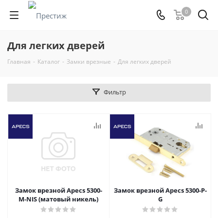
0
Для легких дверей
Главная
-
Каталог
-
Замки врезные
-
Для легких дверей
Фильтр
Замок врезной Apecs 5300-
Замок врезной Apecs 5300-Р-
M-NIS (матовый никель)
G