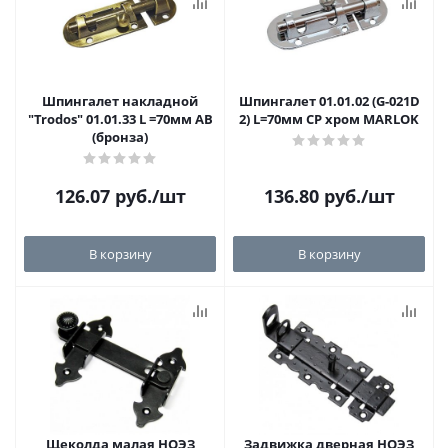
Шпингалет накладной
Шпингалет 01.01.02 (G-021D
"Trodos" 01.01.33 L =70мм АВ
2) L=70мм CP хром MARLOK
(бронза)
126.07
руб.
/шт
136.80
руб.
/шт
В корзину
В корзину
Щеколда малая НОЭЗ
Задвижка дверная НОЭЗ