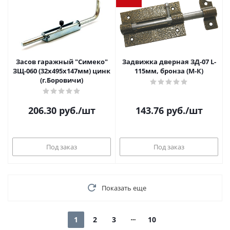
Засов гаражный "Симеко"
Задвижка дверная ЗД-07 L-
ЗЩ-060 (32х495х147мм) цинк
115мм, бронза (М-К)
(г.Боровичи)
206.30
руб.
/шт
143.76
руб.
/шт
Под заказ
Под заказ
Показать еще
1
2
3
10