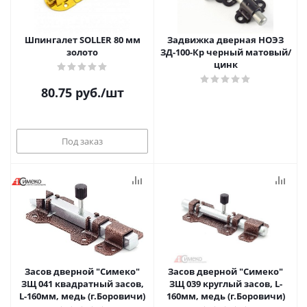
Шпингалет SOLLER 80 мм
Задвижка дверная НОЭЗ
золото
ЗД-100-Кр черный матовый/
цинк
80.75
руб.
/шт
Под заказ
Засов дверной "Симеко"
Засов дверной "Симеко"
ЗЩ 041 квадратный засов,
ЗЩ 039 круглый засов, L-
L-160мм, медь (г.Боровичи)
160мм, медь (г.Боровичи)