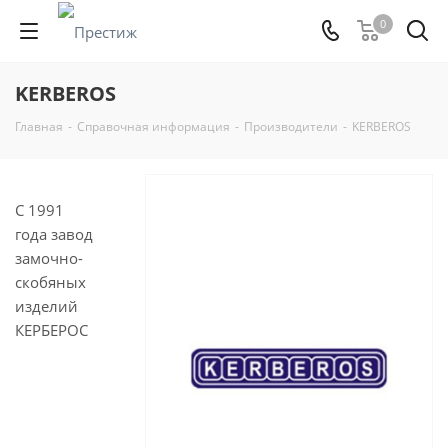
0
KERBEROS
Главная
-
Справочная информация
-
Производители
-
KERBEROS
С 1991
года завод
замочно-
скобяных
изделий
КЕРБЕРОС