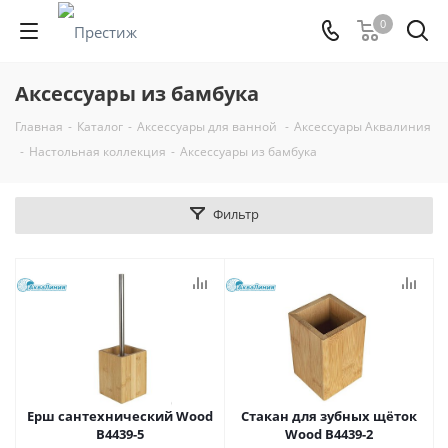
0
Аксессуары из бамбука
Главная
-
Каталог
-
Аксессуары для ванной
-
Аксессуары Аквалиния
-
Настольная коллекция
-
Аксессуары из бамбука
Фильтр
Ерш сантехнический Wood
Стакан для зубных щёток
B4439-5
Wood B4439-2