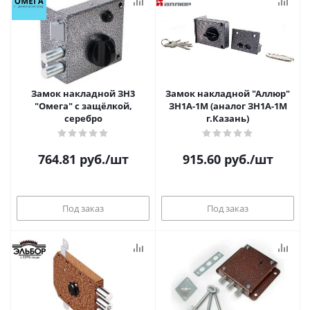
Замок накладной ЗН3
Замок накладной "Аллюр"
"Омега" с защёлкой,
ЗН1А-1М (аналог ЗН1А-1М
серебро
г.Казань)
764.81
руб.
/шт
915.60
руб.
/шт
Под заказ
Под заказ