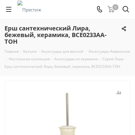
0
Ерш сантехнический Лира,
бежевый, керамика, BCE0233AA-
TOH
Главная
-
Каталог
-
Аксессуары для ванной
-
Аксессуары Аквалиния
-
Настольная коллекция
-
Аксессуары из керамики
-
Серия Лира
-
Ерш сантехнический Лира, бежевый, керамика, BCE0233AA-TOH