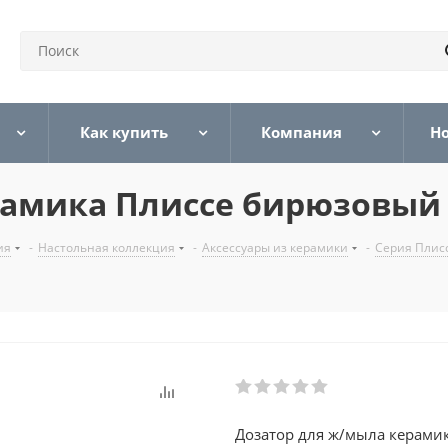
Как купить
Компания
Н
рамика Плиссе бирюзовый 
ия
-
Настольная коллекция
-
Аксессуары из керамики
-
Серия Плис
Дозатор для ж/мыла керами