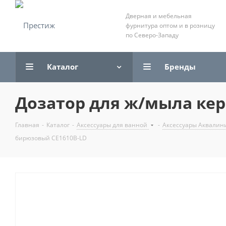
Дверная и мебельная
фурнитура оптом и в розницу
по Северо-Западу
Каталог
Бренды
Дозатор для ж/мыла ке
Главная
-
Каталог
-
Аксессуары для ванной
-
Аксессуары Аквалин
бирюзовый CE1610B-LD