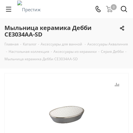
0
Мыльница керамика Дебби
CE3034AA-SD
Главная
-
Каталог
-
Аксессуары для ванной
-
Аксессуары Аквалиния
-
Настольная коллекция
-
Аксессуары из керамики
-
Серия Дебби
-
Мыльница керамика Дебби CE3034AA-SD