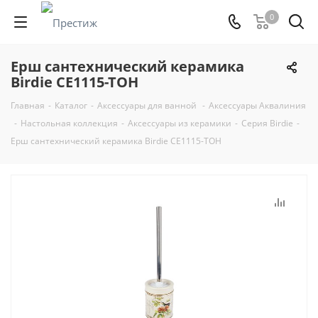
0
Ерш сантехнический керамика
Birdie CE1115-TOH
Главная
-
Каталог
-
Аксессуары для ванной
-
Аксессуары Аквалиния
-
Настольная коллекция
-
Аксессуары из керамики
-
Серия Birdie
-
Ерш сантехнический керамика Birdie CE1115-TOH