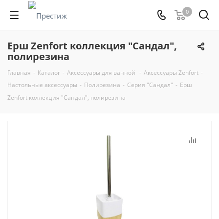
0
Ерш Zenfort коллекция "Сандал",
полирезина
Главная
-
Каталог
-
Аксессуары для ванной
-
Аксессуары Zenfort
-
Настольные аксессуары
-
Полирезина
-
Серия "Сандал"
-
Ерш
Zenfort коллекция "Сандал", полирезина