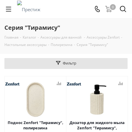
0
Серия "Тирамису"
Главная
-
Каталог
-
Аксессуары для ванной
-
Аксессуары Zenfort
-
Настольные аксессуары
-
Полирезина
-
Серия "Тирамису"
Фильтр
Поднос Zenfort "Тирамису",
Дозатор для жидкого мыла
полирезина
Zenfort "Тирамису",