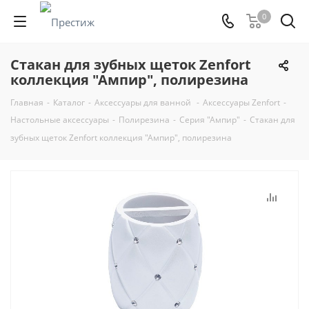
0
Стакан для зубных щеток Zenfort
коллекция "Ампир", полирезина
Главная
-
Каталог
-
Аксессуары для ванной
-
Аксессуары Zenfort
-
Настольные аксессуары
-
Полирезина
-
Серия "Ампир"
-
Стакан для
зубных щеток Zenfort коллекция "Ампир", полирезина