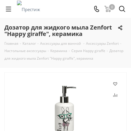
0
Дозатор для жидкого мыла Zenfort
"Happy giraffe", керамика
Главная
-
Каталог
-
Аксессуары для ванной
-
Аксессуары Zenfort
-
Настольные аксессуары
-
Керамика
-
Серия Happy giraffe
-
Дозатор
для жидкого мыла Zenfort "Happy giraffe", керамика