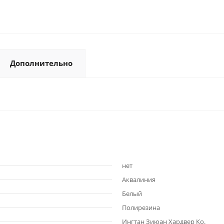
Дополнительно
нет
Аквалиния
Белый
Полирезина
Ингтан Зиюан Хардвер Ко.