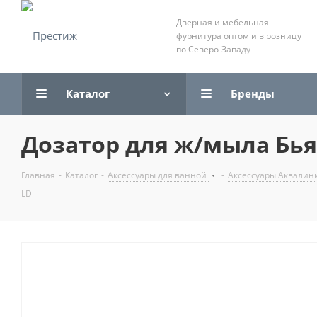
Дверная и мебельная
фурнитура оптом и в розницу
по Северо-Западу
Каталог
Бренды
Дозатор для ж/мыла Бья
Главная
-
Каталог
-
Аксессуары для ванной
-
Аксессуары Аквалин
LD