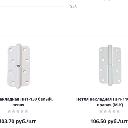
0.43
акладная ПН1-130 белый,
Петля накладная ПН1-110
левая
правая (М-К)
103.70
руб.
/шт
106.50
руб.
/шт