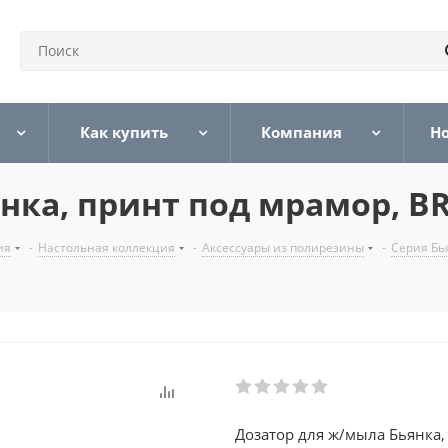
Как купить
Компания
Н
нка, принт под мрамор, B
ия
-
Настольная коллекция
-
Аксессуары из полирезины
-
Серия Бь
Дозатор для ж/мыла Бьянка,