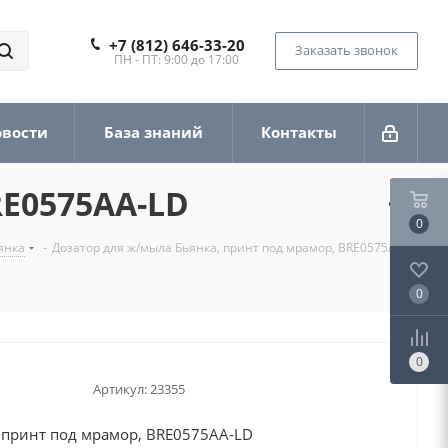
+7 (812) 646-33-20
Заказать звонок
ПН - ПТ: 9:00 до 17:00
овости
База знаний
Контакты
RE0575AA-LD
0
янка
-
Дозатор для ж/мыла Бьянка, принт под мрамор, BRE0575AA-
0
0
Артикул:
23355
 принт под мрамор, BRE0575AA-LD