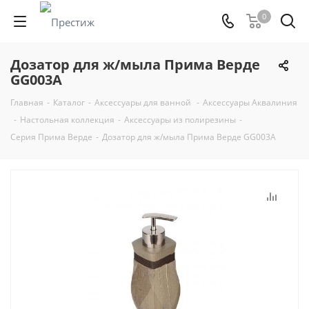
0
Дозатор для ж/мыла Прима Верде
GG003A
Главная
-
Каталог
-
Аксессуары для ванной
-
Аксессуары Аквалиния
-
Настольная коллекция
-
Аксессуары из полирезины
-
Серия Прима Верде
-
Дозатор для ж/мыла Прима Верде GG003A