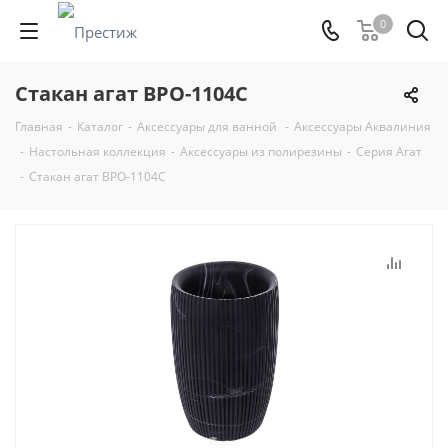
0
Стакан агат BPO-1104C
Главная
-
Каталог
-
Аксессуары для ванной
-
Аксессуары Аквалиния
-
Настольная коллекция
-
Аксессуары из полирезины
-
Серия Агат
-
Стакан агат BPO-1104C