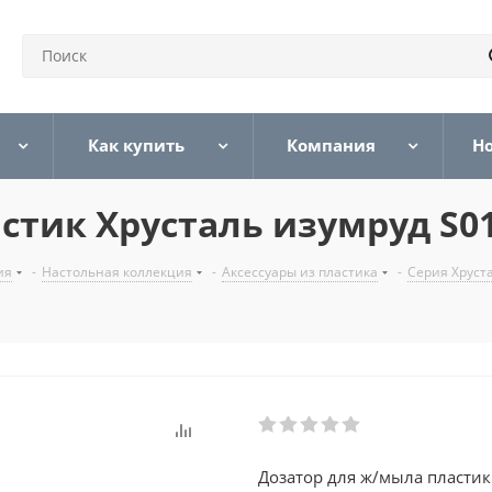
Как купить
Компания
Н
стик Хрусталь изумруд S0
ия
-
Настольная коллекция
-
Аксессуары из пластика
-
Серия Хруст
Дозатор для ж/мыла пластик