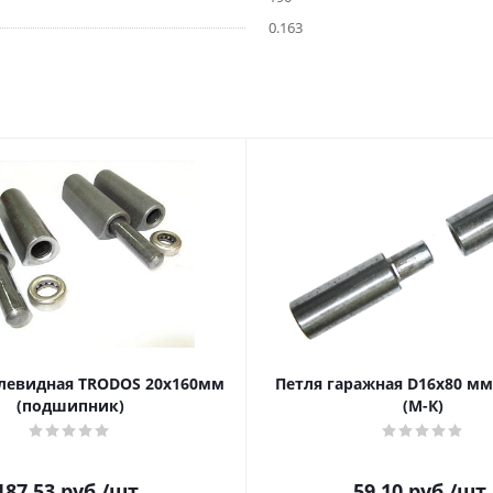
0.163
левидная TRODOS 20х160мм
Петля гаражная D16х80 мм
(подшипник)
(М-К)
187.53
руб.
/шт
59.10
руб.
/шт