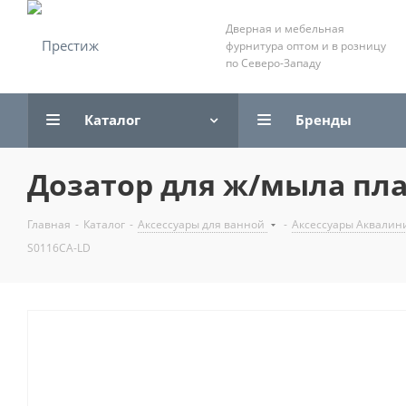
Дверная и мебельная
фурнитура оптом и в розницу
по Северо-Западу
Каталог
Бренды
Дозатор для ж/мыла пла
Главная
-
Каталог
-
Аксессуары для ванной
-
Аксессуары Аквалин
S0116CA-LD