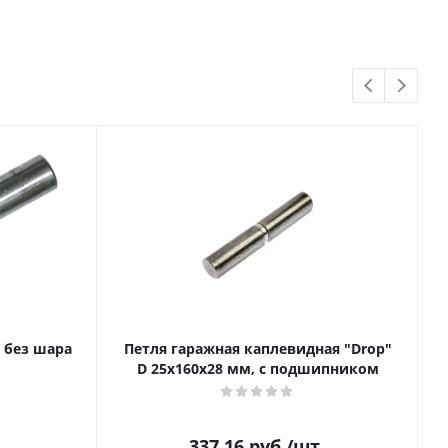
 без шара
Петля гаражная каплевидная "Drop"
П
D 25х160х28 мм, с подшипником
337.16
руб.
/шт