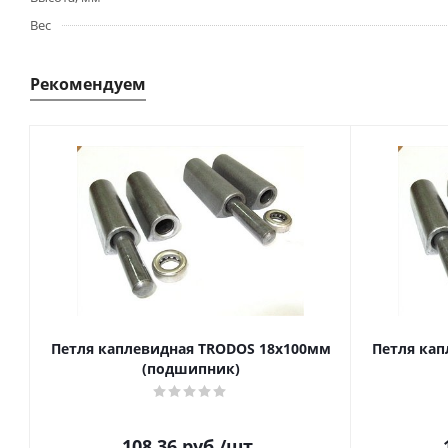
Вес
Рекомендуем
Петля каплевидная TRODOS 18х100мм
Петля кап
(подшипник)
108.36
руб.
/шт