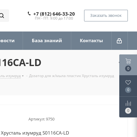
+7 (812) 646-33-20
Заказать звонок
ПН - ПТ: 9:00 до 17:00
овости
База знаний
Контакты
116CA-LD
0
аль изумруд
-
Дозатор для ж/мыла пластик Хрусталь изумруд
0
0
Артикул:
9750
 Хрусталь изумруд S0116CA-LD