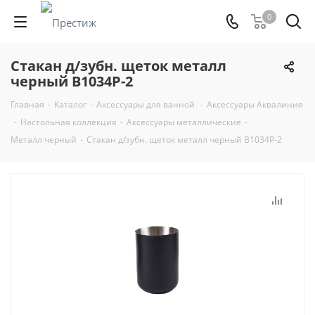
0
Стакан д/зубн. щеток металл
черный B1034P-2
Главная
-
Каталог
-
Аксессуары для ванной
-
Аксессуары Аквалиния
-
Настольная коллекция
-
Аксессуары металлические
-
Металл черный
-
Стакан д/зубн. щеток металл черный B1034P-2