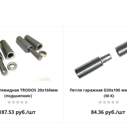
левидная TRODOS 20х160мм
Петля гаражная D20х100 м
(подшипник)
(М-К)
187.53
руб.
/шт
84.36
руб.
/шт