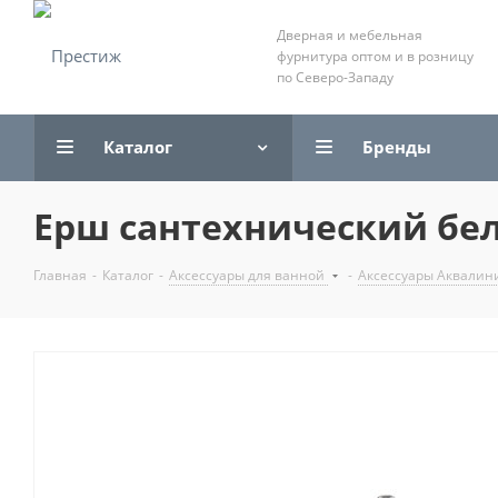
Дверная и мебельная
фурнитура оптом и в розницу
по Северо-Западу
Каталог
Бренды
Ерш сантехнический бе
Главная
-
Каталог
-
Аксессуары для ванной
-
Аксессуары Аквалин