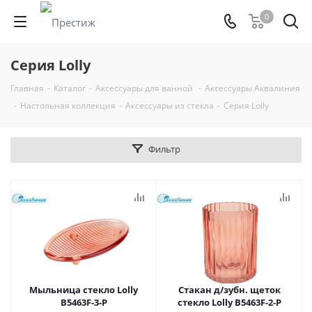
0
Серия Lolly
Главная
-
Каталог
-
Аксессуары для ванной
-
Аксессуары Аквалиния
-
Настольная коллекция
-
Аксессуары из стекла
-
Серия Lolly
Фильтр
Мыльница стекло Lolly
Стакан д/зубн. щеток
B5463F-3-P
стекло Lolly B5463F-2-P