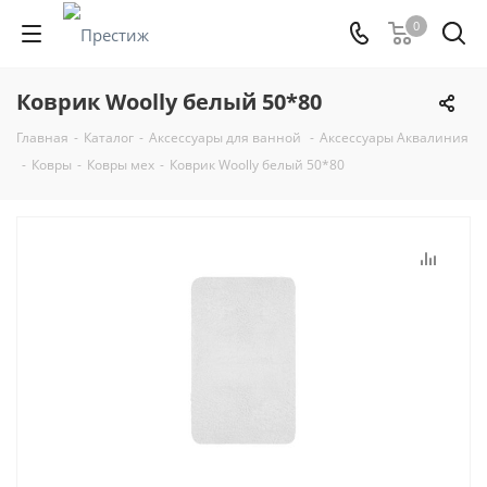
0
Коврик Woolly белый 50*80
Главная
-
Каталог
-
Аксессуары для ванной
-
Аксессуары Аквалиния
-
Ковры
-
Ковры мех
-
Коврик Woolly белый 50*80