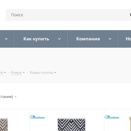
Как купить
Компания
Н
ия
-
Ковры
-
Ковры хлопок
стание)