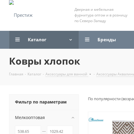
Дверная и мебельная
фурнитура оптом и в розницу
по Северо-Западу
Каталог
Бренды
Ковры хлопок
Главная
-
Каталог
-
Аксессуары для ванной
-
Аксессуары Аквалин
По популярности (возра
Фильтр по параметрам
Мелкооптовая