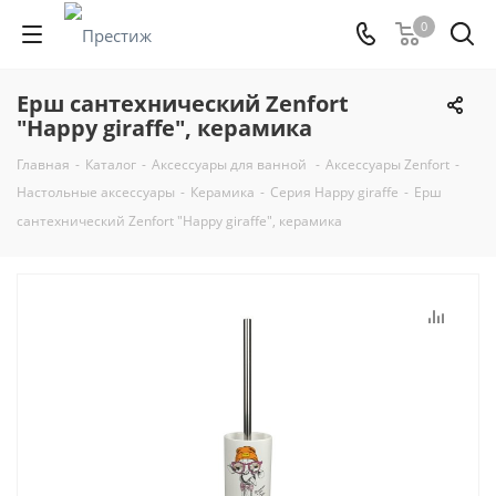
0
Ерш сантехнический Zenfort
"Happy giraffe", керамика
Главная
-
Каталог
-
Аксессуары для ванной
-
Аксессуары Zenfort
-
Настольные аксессуары
-
Керамика
-
Серия Happy giraffe
-
Ерш
сантехнический Zenfort "Happy giraffe", керамика