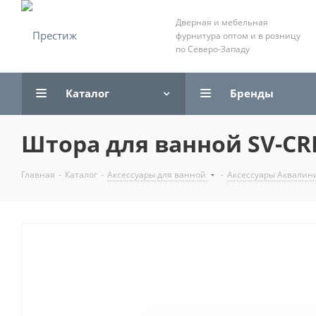
Дверная и мебельная
фурнитура оптом и в розницу
по Северо-Западу
Каталог
Бренды
Штора для ванной SV-CRK-0
Главная
-
Каталог
-
Аксессуары для ванной
-
Аксессуары Аквалин