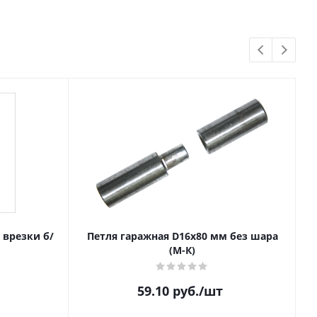
з врезки б/
Петля гаражная D16х80 мм без шара
(М-К)
59.10
руб.
/шт