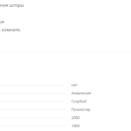
ания шторы
ша
 комнате.
нет
Аквалиния
Голубой
Полиэстер
2000
1800