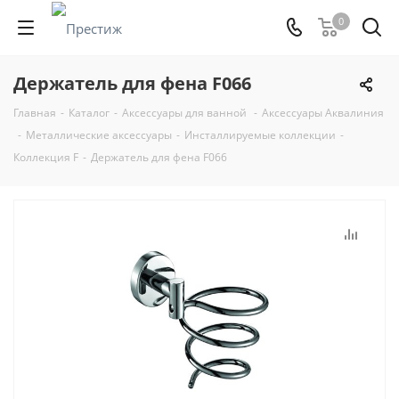
0
Держатель для фена F066
Главная
-
Каталог
-
Аксессуары для ванной
-
Аксессуары Аквалиния
-
Металлические аксессуары
-
Инсталлируемые коллекции
-
Коллекция F
-
Держатель для фена F066