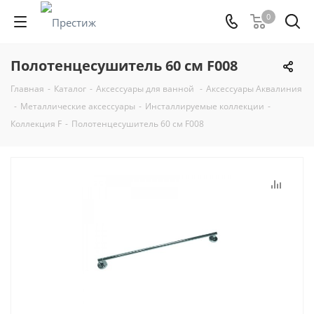
0
Полотенцесушитель 60 см F008
Главная
-
Каталог
-
Аксессуары для ванной
-
Аксессуары Аквалиния
-
Металлические аксессуары
-
Инсталлируемые коллекции
-
Коллекция F
-
Полотенцесушитель 60 см F008