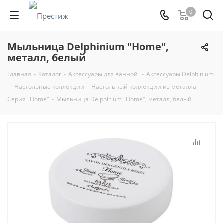
0
Мыльница Delphinium "Home",
металл, белый
Главная
-
Каталог
-
Аксессуары для ванной
-
Аксессуары Delphinium
-
Настольные коллекции
-
Настольный коллекции из металла
-
Серия "Home"
-
Мыльница Delphinium "Home", металл, белый