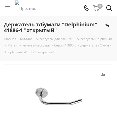
0
Держатель т/бумаги "Delphinium"
41886-1 "открытый"
Главная
-
Каталог
-
Аксессуары для ванной
-
Аксессуары Delphinium
-
Металлические аксессуары
-
Серия 41800 С
-
Держатель т/бумаги
"Delphinium" 41886-1 "открытый"