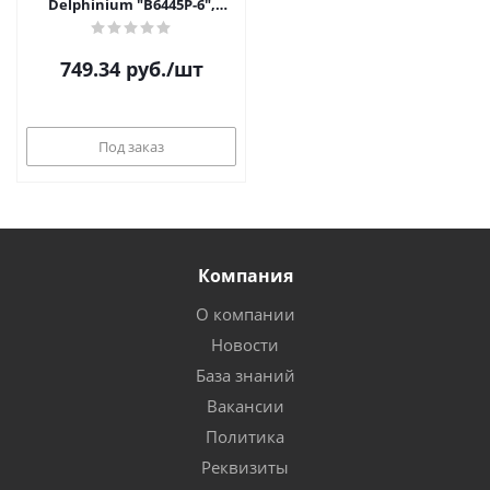
Delphinium "B6445P-6",
металл, чёрный
749.34
руб.
/шт
Под заказ
Компания
О компании
Новости
База знаний
Вакансии
Политика
Реквизиты