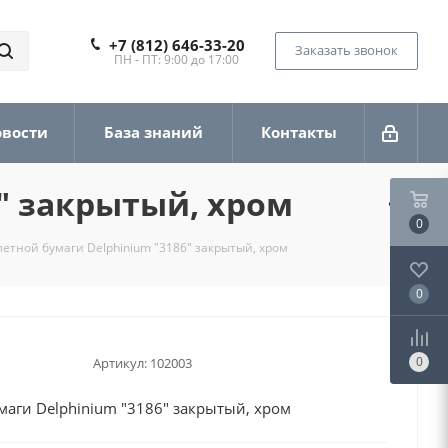
+7 (812) 646-33-20
Заказать звонок
ПН - ПТ: 9:00 до 17:00
овости
База знаний
Контакты
" закрытый, хром
0
летной бумаги Delphinium "3186" закрытый, хром
0
0
Артикул:
102003
маги Delphinium "3186" закрытый, хром