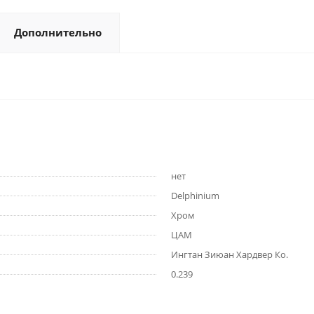
Дополнительно
нет
Delphinium
Хром
ЦАМ
Ингтан Зиюан Хардвер Ко.
0.239