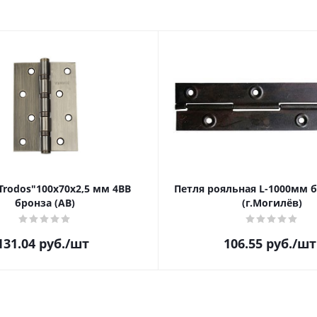
Trodos"100х70х2,5 мм 4BB
Петля рояльная L-1000мм б
бронза (AB)
(г.Могилёв)
131.04
руб.
/шт
106.55
руб.
/шт