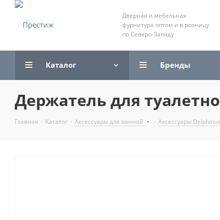
Дверная и мебельная
фурнитура оптом и в розницу
по Северо-Западу
Каталог
Бренды
Держатель для туалетно
Главная
-
Каталог
-
Аксессуары для ванной
-
Аксессуары Delphini