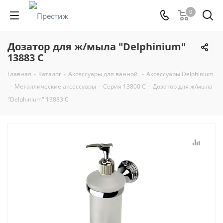
0
Дозатор для ж/мыла "Delphinium"
13883 С
Главная
-
Каталог
-
Аксессуары для ванной
-
Аксессуары Delphinium
-
Металлические аксессуары
-
Серия 13800 С
-
Дозатор для ж/мыла
"Delphinium" 13883 С