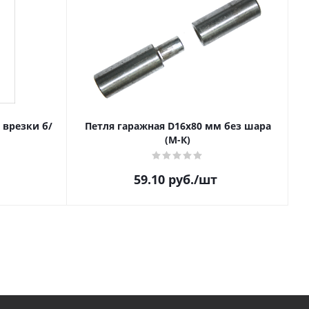
з врезки б/
Петля гаражная D16х80 мм без шара
(М-К)
59.10
руб.
/шт