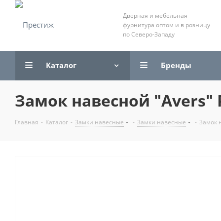
Дверная и мебельная
фурнитура оптом и в розницу
по Северо-Западу
Каталог
Бренды
Замок навесной "Avers" P
Главная
-
Каталог
-
Замки навесные
-
Замки навесные
-
Замок н