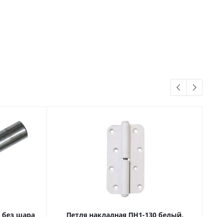
 без шара
Петля накладная ПН1-130 белый,