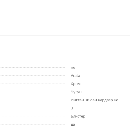
нет
Vrata
Хром
Чугун
Ингтан Зиюан Хардвер Ко.
3
Блистер
да