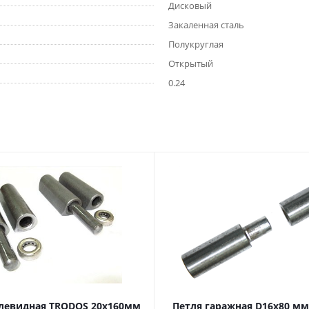
Дисковый
Закаленная сталь
Полукруглая
Открытый
0.24
левидная TRODOS 20х160мм
Петля гаражная D16х80 мм