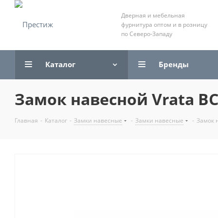
Дверная и мебельная
фурнитура оптом и в розницу
по Северо-Западу
Каталог
Бренды
Замок навесной Vrata ВС
Главная
-
Каталог
-
Замки навесные
-
Замки навесные
-
Замок н