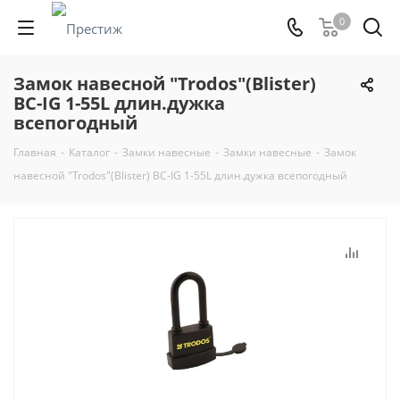
0
Замок навесной "Trodos"(Blister)
ВС-IG 1-55L длин.дужка
всепогодный
Главная
-
Каталог
-
Замки навесные
-
Замки навесные
-
Замок
навесной "Trodos"(Blister) ВС-IG 1-55L длин.дужка всепогодный