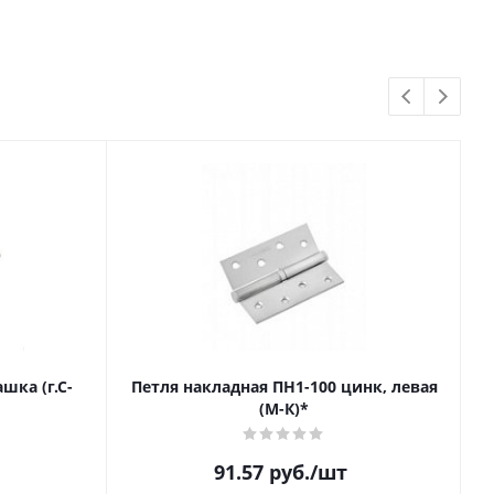
шка (г.С-
Петля накладная ПН1-100 цинк, левая
(М-К)*
91.57
руб.
/шт