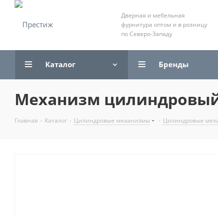
Дверная и мебельная
фурнитура оптом и в розницу
по Северо-Западу
Каталог
Бренды
Механизм цилиндровый 
Главная
-
Каталог
-
Цилиндровые механизмы
-
Цилиндровые меха