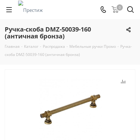
0
Ручка-скоба DMZ-50039-160
(античная бронза)
Главная
-
Каталог
-
Распродажа
-
Мебельные ручки Промо
-
Ручка-
скоба DMZ-50039-160 (античная бронза)