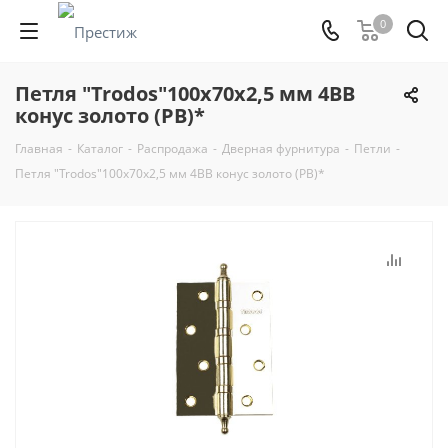
0
Петля "Trodos"100х70х2,5 мм 4BB
конус золото (PB)*
Главная
-
Каталог
-
Распродажа
-
Дверная фурнитура
-
Петли
-
Петля "Trodos"100х70х2,5 мм 4BB конус золото (PB)*