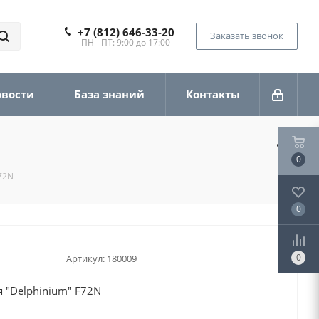
+7 (812) 646-33-20
Заказать звонок
ПН - ПТ: 9:00 до 17:00
овости
База знаний
Контакты
0
F72N
0
0
Артикул:
180009
 "Delphinium" F72N