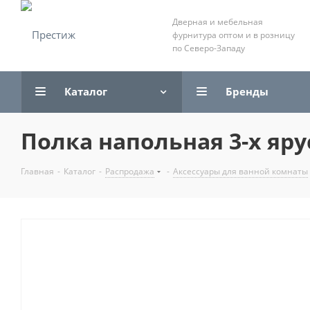
Дверная и мебельная
фурнитура оптом и в розницу
по Северо-Западу
Каталог
Бренды
Полка напольная 3-х яру
Главная
-
Каталог
-
Распродажа
-
Аксессуары для ванной комнаты