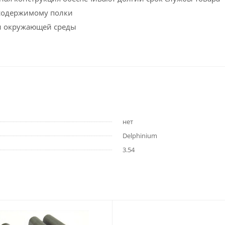
 содержимому полки
 и окружающей среды
нет
Delphinium
3.54