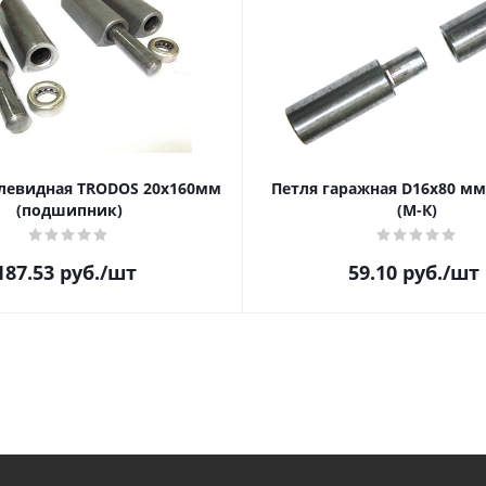
левидная TRODOS 20х160мм
Петля гаражная D16х80 мм
(подшипник)
(М-К)
187.53
руб.
/шт
59.10
руб.
/шт