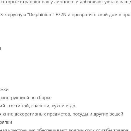
, которые отражают вашу личность и добавляют уюта в ваш 
-х ярусную "Delphinium" F72N и превратить свой дом в про
П
ожки
с инструкцией по сборке
 - гостиной, спальни, кухни и др.
 книг, декоративных предметов, посуды и других вещей
тряпки
ная конструкция обеспечивают долгий срок службы товара