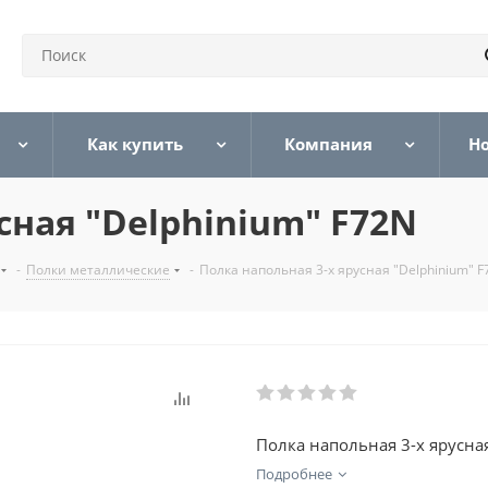
Как купить
Компания
Н
сная "Delphinium" F72N
-
Полки металлические
-
Полка напольная 3-х ярусная "Delphinium" 
Полка напольная 3-х ярусная
Подробнее