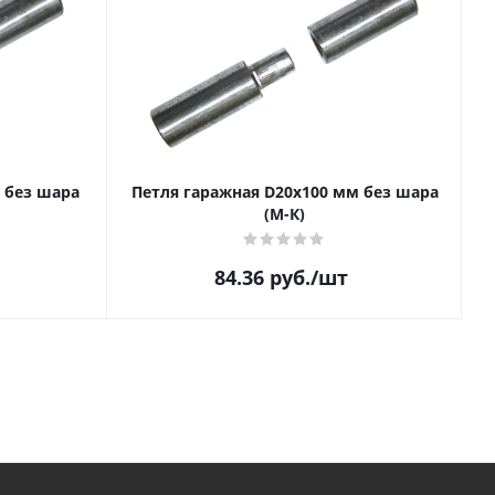
 без шара
Петля гаражная D20х100 мм без шара
(М-К)
84.36
руб.
/шт