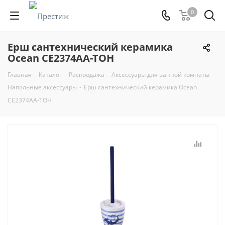
0
Ерш сантехнический керамика
Ocean CE2374AA-TOH
Главная
-
Каталог
-
Распродажа
-
Аксессуары для ванной комнаты
-
Напольные аксессуары
-
Ерш сантехнический керамика Ocean
CE2374AA-TOH