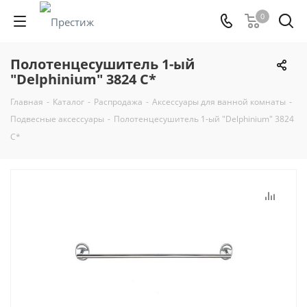
0
Полотенцесушитель 1-ый
"Delphinium" 3824 С*
Главная
-
Каталог
-
Распродажа
-
Аксессуары для ванной комнаты
-
Подвесные аксессуары
-
Полотенцесушитель 1-ый "Delphinium" 3824
С*