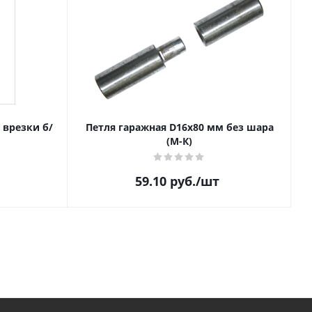
з врезки б/
Петля гаражная D16х80 мм без шара
(М-К)
59.10
руб.
/шт