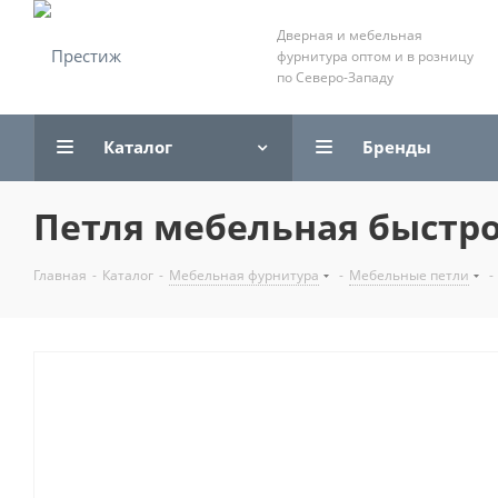
Дверная и мебельная
фурнитура оптом и в розницу
по Северо-Западу
Каталог
Бренды
Петля мебельная быстр
Главная
-
Каталог
-
Мебельная фурнитура
-
Мебельные петли
-