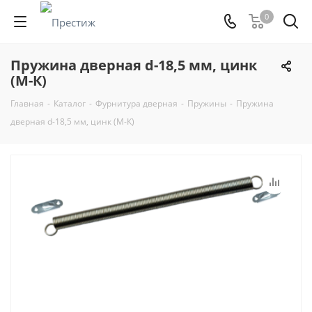
0
Пружина дверная d-18,5 мм, цинк
(М-К)
Главная
-
Каталог
-
Фурнитура дверная
-
Пружины
-
Пружина
дверная d-18,5 мм, цинк (М-К)