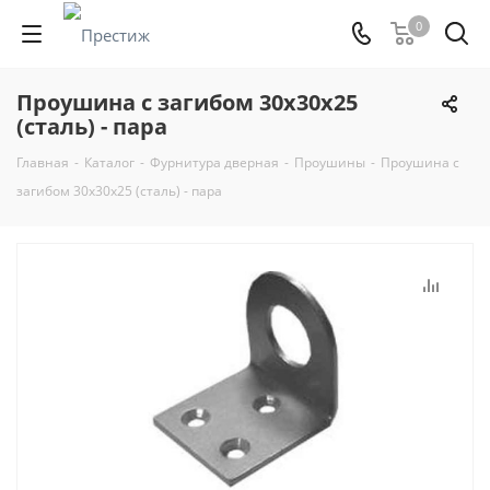
0
Проушина с загибом 30х30х25
(сталь) - пара
Главная
-
Каталог
-
Фурнитура дверная
-
Проушины
-
Проушина с
загибом 30х30х25 (сталь) - пара